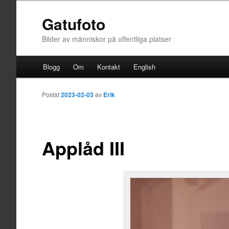
Gatufoto
Bilder av människor på offentliga platser
Huvudmeny
Blogg
Om
Kontakt
English
Hoppa till huvudinnehåll
Postat
2023-02-03
av
Erik
Applåd III