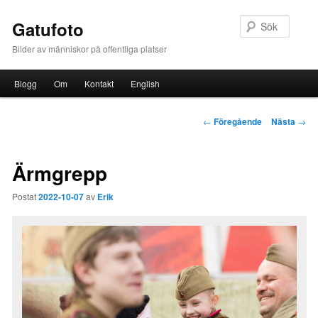
Sök
Gatufoto
Bilder av människor på offentliga platser
Huvudmeny
Blogg
Om
Kontakt
English
Hoppa till huvudinnehåll
Inläggsnavigering
←
Föregående
Nästa
→
Ärmgrepp
Postat
2022-10-07
av
Erik