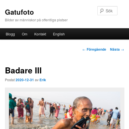
Sök
Gatufoto
Bilder av människor på offentliga platser
Huvudmeny
Blogg
Om
Kontakt
English
Hoppa till huvudinnehåll
Inläggsnavigering
←
Föregående
Nästa
→
Badare III
Postat
2020-12-31
av
Erik