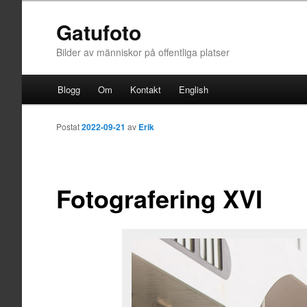
Gatufoto
Bilder av människor på offentliga platser
Huvudmeny
Blogg
Om
Kontakt
English
Hoppa till huvudinnehåll
Postat
2022-09-21
av
Erik
Fotografering XVI