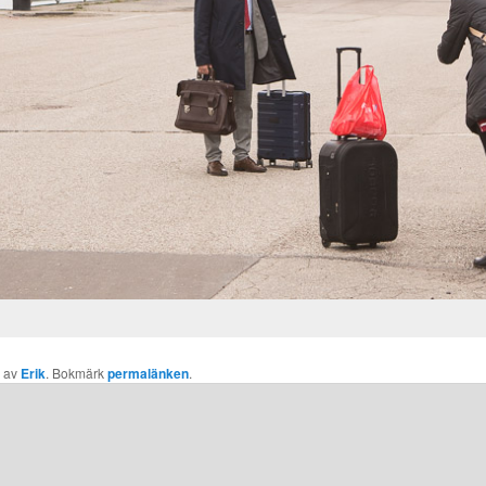
av
Erik
. Bokmärk
permalänken
.