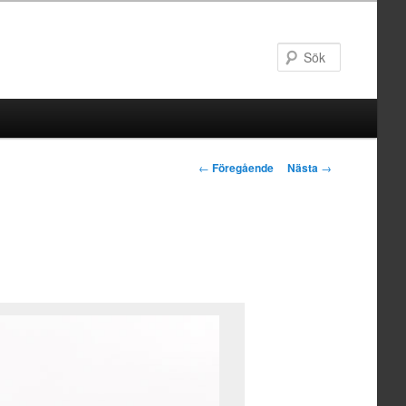
Sök
Inläggsnavigering
←
Föregående
Nästa
→