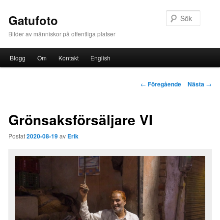
Sök
Gatufoto
Bilder av människor på offentliga platser
Huvudmeny
Blogg
Om
Kontakt
English
Hoppa till huvudinnehåll
Inläggsnavigering
←
Föregående
Nästa
→
Grönsaksförsäljare VI
Postat
2020-08-19
av
Erik