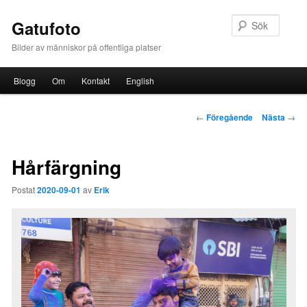
Sök
Gatufoto
Bilder av människor på offentliga platser
Huvudmeny
Blogg
Om
Kontakt
English
Hoppa till huvudinnehåll
Inläggsnavigering
←
Föregående
Nästa
→
Hårfärgning
Postat
2020-09-01
av
Erik