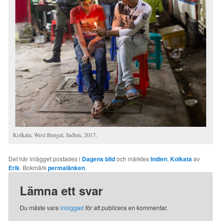
Kolkata, West Bengal, Indien, 2017.
Det här inlägget postades i
Dagens bild
och märktes
Indien
,
Kolkata
av
Erik
. Bokmärk
permalänken
.
Lämna ett svar
Du måste vara
inloggad
för att publicera en kommentar.