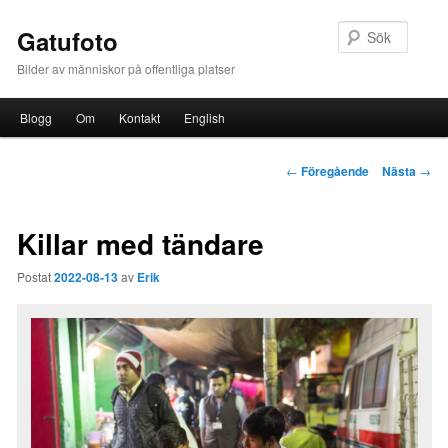
Sök
Gatufoto
Bilder av människor på offentliga platser
Huvudmeny
Blogg
Om
Kontakt
English
Hoppa till huvudinnehåll
Inläggsnavigering
←
Föregående
Nästa
→
Killar med tändare
Postat
2022-08-13
av
Erik