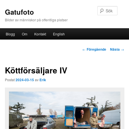
Sök
Gatufoto
Bilder av människor på offentliga platser
Huvudmeny
Blogg
Om
Kontakt
English
Hoppa till huvudinnehåll
Inläggsnavigering
←
Föregående
Nästa
→
Köttförsäljare IV
Postat
2024-03-15
av
Erik