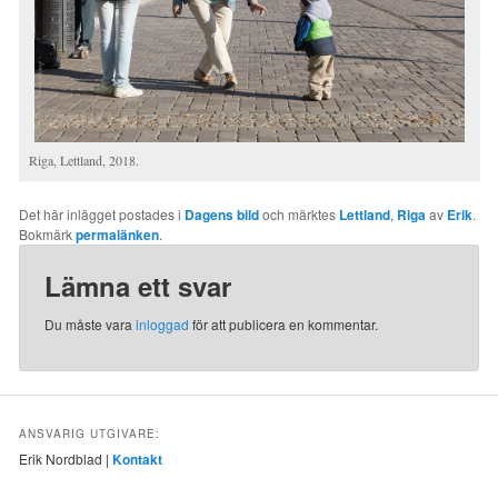
Riga, Lettland, 2018.
Det här inlägget postades i
Dagens bild
och märktes
Lettland
,
Riga
av
Erik
.
Bokmärk
permalänken
.
Lämna ett svar
Du måste vara
inloggad
för att publicera en kommentar.
ANSVARIG UTGIVARE:
Erik Nordblad |
Kontakt