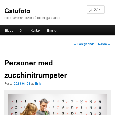
Sök
Gatufoto
Bilder av människor på offentliga platser
Huvudmeny
Blogg
Om
Kontakt
English
Hoppa till huvudinnehåll
Inläggsnavigering
←
Föregående
Nästa
→
Personer med
zucchinitrumpeter
Postat
2023-01-01
av
Erik