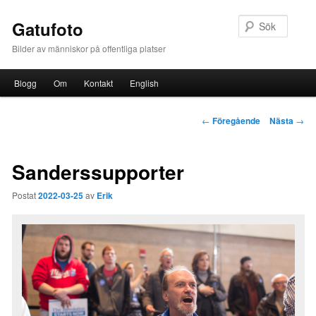
Sök
Gatufoto
Bilder av människor på offentliga platser
Huvudmeny
Blogg
Om
Kontakt
English
Hoppa till huvudinnehåll
Inläggsnavigering
←
Föregående
Nästa
→
Sanderssupporter
Postat
2022-03-25
av
Erik