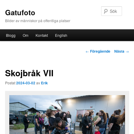
Sök
Gatufoto
Bilder av människor på offentliga platser
Huvudmeny
Blogg
Om
Kontakt
English
Hoppa till huvudinnehåll
Inläggsnavigering
←
Föregående
Nästa
→
Skojbråk VII
Postat
2024-03-02
av
Erik