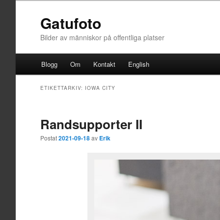
Gatufoto
Bilder av människor på offentliga platser
Huvudmeny
Blogg
Om
Kontakt
English
Hoppa till huvudinnehåll
Hoppa till sekundärt innehåll
ETIKETTARKIV:
IOWA CITY
Randsupporter II
Postat
2021-09-18
av
Erik