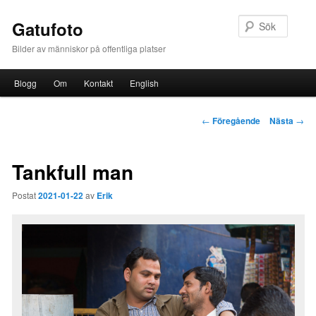
Sök
Gatufoto
Bilder av människor på offentliga platser
Huvudmeny
Blogg
Om
Kontakt
English
Hoppa till huvudinnehåll
Inläggsnavigering
←
Föregående
Nästa
→
Tankfull man
Postat
2021-01-22
av
Erik