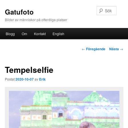
Sök
Gatufoto
Bilder av människor på offentliga platser
Huvudmeny
Blogg
Om
Kontakt
English
Hoppa till huvudinnehåll
Inläggsnavigering
←
Föregående
Nästa
→
Tempelselfie
Postat
2020-10-07
av
Erik