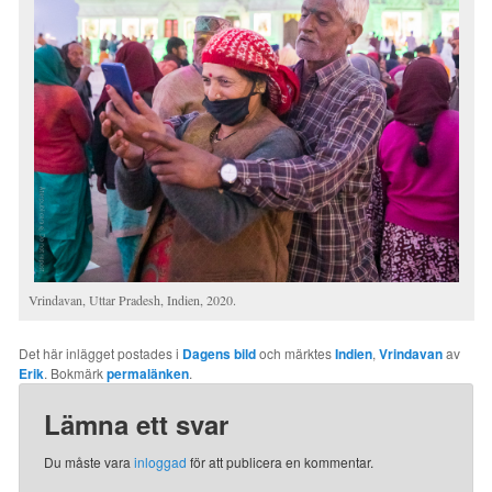
Vrindavan, Uttar Pradesh, Indien, 2020.
Det här inlägget postades i
Dagens bild
och märktes
Indien
,
Vrindavan
av
Erik
. Bokmärk
permalänken
.
Lämna ett svar
Du måste vara
inloggad
för att publicera en kommentar.