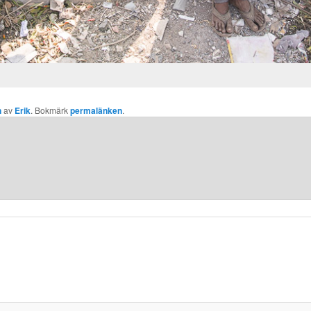
n
av
Erik
. Bokmärk
permalänken
.