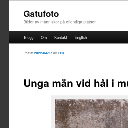
Gatufoto
Bilder av människor på offentliga platser
Huvudmeny
Blogg
Om
Kontakt
English
Hoppa till huvudinnehåll
Postat
2022-04-27
av
Erik
Unga män vid hål i m