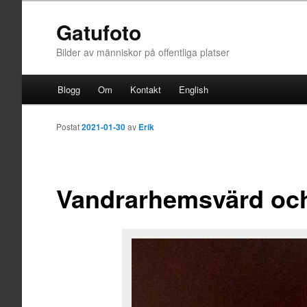
Gatufoto
Bilder av människor på offentliga platser
Huvudmeny
Blogg
Om
Kontakt
English
Hoppa till huvudinnehåll
Postat
2021-01-30
av
Erik
Vandrarhemsvärd och