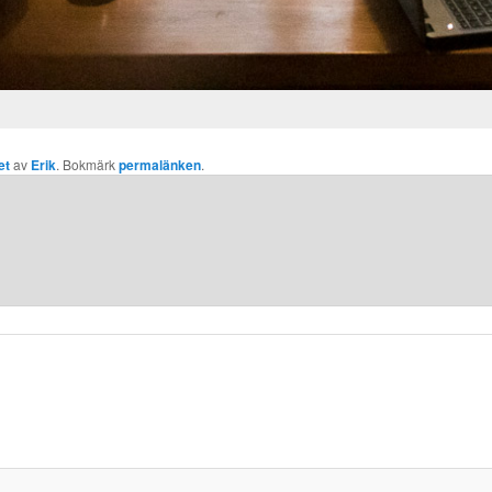
et
av
Erik
. Bokmärk
permalänken
.