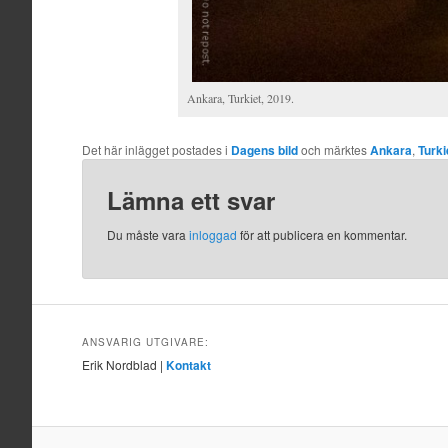
Ankara, Turkiet, 2019.
Det här inlägget postades i
Dagens bild
och märktes
Ankara
,
Turki
Lämna ett svar
Du måste vara
inloggad
för att publicera en kommentar.
ANSVARIG UTGIVARE:
Erik Nordblad |
Kontakt