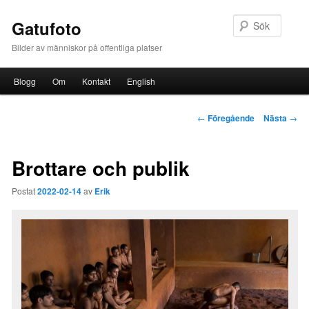
Sök
Gatufoto
Bilder av människor på offentliga platser
Huvudmeny
Blogg
Om
Kontakt
English
Hoppa till huvudinnehåll
Inläggsnavigering
←
Föregående
Nästa
→
Brottare och publik
Postat
2022-02-14
av
Erik