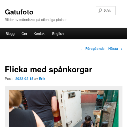
Sök
Gatufoto
Bilder av människor på offentliga platser
Huvudmeny
Blogg
Om
Kontakt
English
Hoppa till huvudinnehåll
Inläggsnavigering
←
Föregående
Nästa
→
Flicka med spånkorgar
Postat
2022-02-15
av
Erik